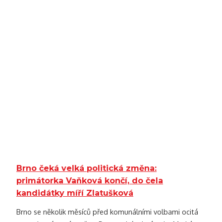
Brno čeká velká politická změna:
primátorka Vaňková končí, do čela
kandidátky míří Zlatušková
Brno se několik měsíců před komunálními volbami ocitá