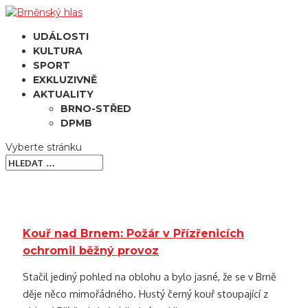
UDÁLOSTI
KULTURA
SPORT
EXKLUZIVNĚ
AKTUALITY
BRNO-STŘED
DPMB
Vyberte stránku
Kouř nad Brnem: Požár v Přízřenicích
ochromil běžný provoz
Stačil jediný pohled na oblohu a bylo jasné, že se v Brně
děje něco mimořádného. Hustý černý kouř stoupající z