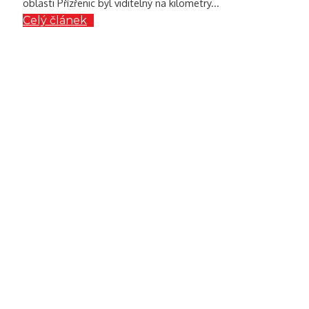
oblasti Přízřenic byl viditelný na kilometry...
Celý článek