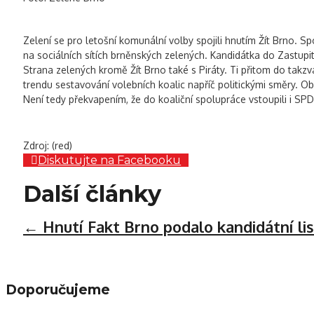
Zelení se pro letošní komunální volby spojili hnutím Žít Brno. 
na sociálních sítích brněnských zelených. Kandidátka do Zastup
Strana zelených kromě Žít Brno také s Piráty. Ti přitom do takzv
trendu sestavování volebních koalic napříč politickými směry.
Není tedy překvapením, že do koaliční spolupráce vstoupili i SP
Zdroj: (red)
Diskutujte na Facebooku
Další články
←
Hnutí Fakt Brno podalo kandidátní lis
Doporučujeme