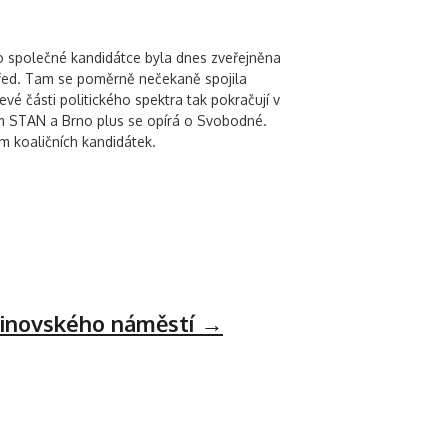
 o společné kandidátce byla dnes zveřejněna
střed. Tam se poměrně nečekaně spojila
vé části politického spektra tak pokračují v
ím STAN a Brno plus se opírá o Svobodné.
m koaličních kandidátek.
alinovského náměstí
→