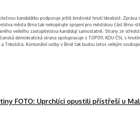
Společnou kandidátku podporuje ještě brněnské hnutí Idealisté. Zpráva
itelstva města Brna tak nekopírujte spojení pro městskou část Brno-
aného velkého zastupitelstva kandidují samostatně. Strany ze středole
 Občanská demokratická strana spolupracuje s TOP09, KDU-ČSL s hnut
D a Trikolóra. Komunální volby v Brně tak budou letos velkým souboje
tiny
FOTO: Uprchlíci opustili přístřeší u M