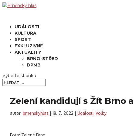
UDÁLOSTI
KULTURA
SPORT
EXKLUZIVNĚ
AKTUALITY
BRNO-STŘED
DPMB
Vyberte stránku
Zelení kandidují s Žít Brno a 
autor:
brnenskyhlas
|
18. 7. 2022
|
Události
,
Volby
Foto: Zelené Brno