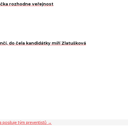
čka rozhodne veřejnost
čí, do čela kandidátky míří Zlatušková
 posiluje tým preventistů
→