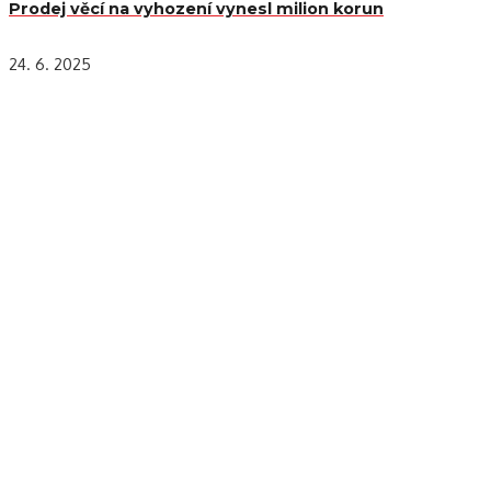
Prodej věcí na vyhození vynesl milion korun
24. 6. 2025