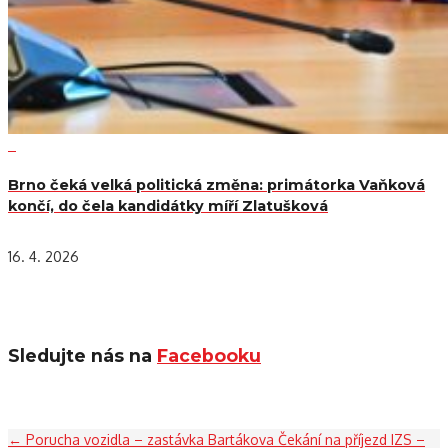
Brno čeká velká politická změna: primátorka Vaňková
končí, do čela kandidátky míří Zlatušková
16. 4. 2026
Sledujte nás na
Facebooku
←
Porucha vozidla – zastávka Bartákova
Čekání na příjezd IZS –