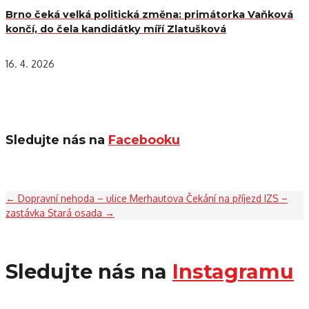
Brno čeká velká politická změna: primátorka Vaňková
končí, do čela kandidátky míří Zlatušková
16. 4. 2026
Sledujte nás na
Facebooku
←
Dopravní nehoda – ulice Merhautova
Čekání na příjezd IZS –
zastávka Stará osada
→
Sledujte nás na
Instagramu