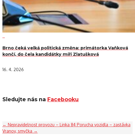
Brno čeká velká politická změna: primátorka Vaňková
končí, do čela kandidátky míří Zlatušková
16. 4. 2026
Sledujte nás na
Facebooku
←
Nepravidelnost provozu – Linka 84
Porucha vozidla – zastávka
Vranov, smyčka
→