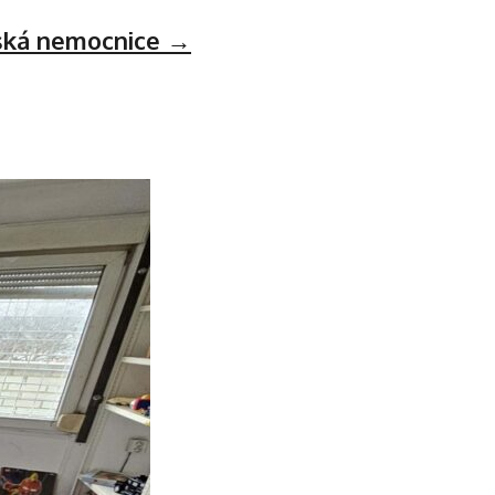
nská nemocnice
→