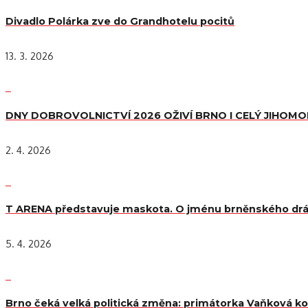
Divadlo Polárka zve do Grandhotelu pocitů
13. 3. 2026
DNY DOBROVOLNICTVÍ 2026 OŽIVÍ BRNO I CELÝ JIHOM
2. 4. 2026
T ARENA představuje maskota. O jménu brněnského drá
5. 4. 2026
Brno čeká velká politická změna: primátorka Vaňková kon