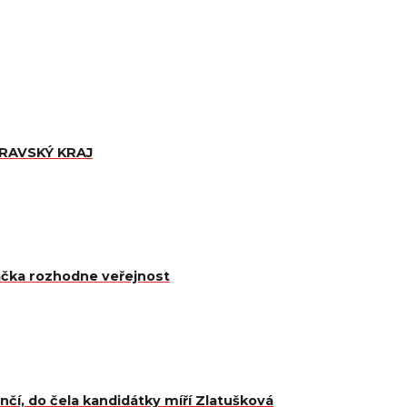
ORAVSKÝ KRAJ
čka rozhodne veřejnost
čí, do čela kandidátky míří Zlatušková