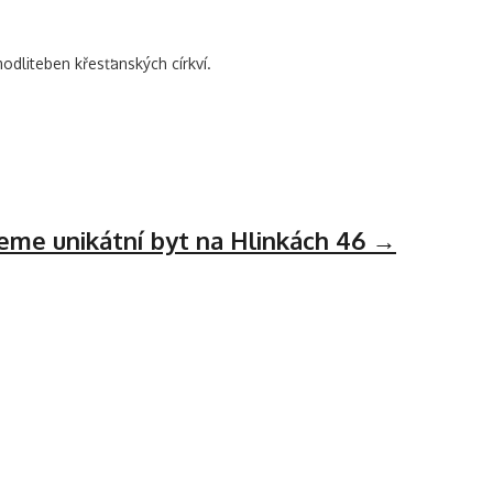
odliteben křesťanských církví.
eme unikátní byt na Hlinkách 46
→