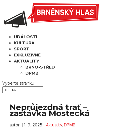
UDÁLOSTI
KULTURA
SPORT
EXKLUZIVNĚ
AKTUALITY
BRNO-STŘED
DPMB
Vyberte stránku
Neprůjezdná trať –
zastávka Mostecká
autor:
|
1. 9. 2025
|
Aktuality
,
DPMB