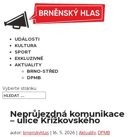
UDÁLOSTI
KULTURA
SPORT
EXKLUZIVNĚ
AKTUALITY
BRNO-STŘED
DPMB
Vyberte stránku
Neprůjezdná komunikace
– ulice Křížkovského
autor:
brnenskyhlas
|
16. 5. 2026
|
Aktuality
,
DPMB