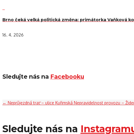
Brno čeká velká politická změna: primátorka Vaňková kon
16. 4. 2026
Sledujte nás na
Facebooku
←
Neprůjezdná trať – ulice Kuřimská
Nepravidelnost provozu – Žide
Sledujte nás na
Instagram