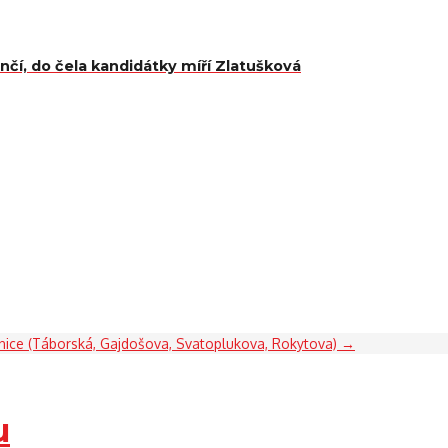
čí, do čela kandidátky míří Zlatušková
nice (Táborská, Gajdošova, Svatoplukova, Rokytova)
→
u