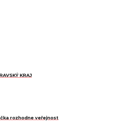
ORAVSKÝ KRAJ
čka rozhodne veřejnost