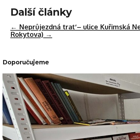
Další články
←
Neprůjezdná trať – ulice Kuřimská
Ne
Rokytova)
→
Doporučujeme