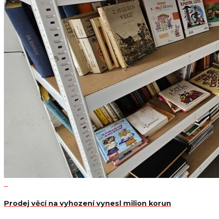
Prodej věcí na vyhození vynesl milion korun