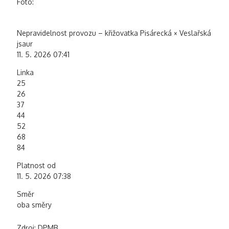
Foto:
Nepravidelnost provozu – křižovatka Pisárecká × Veslařská
jsaur
11. 5. 2026 07:41
Linka
25
26
37
44
52
68
84
Platnost od
11. 5. 2026 07:38
Směr
oba směry
Zdroj: DPMB