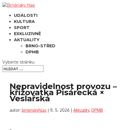
UDÁLOSTI
KULTURA
SPORT
EXKLUZIVNĚ
AKTUALITY
BRNO-STŘED
DPMB
Vyberte stránku
Nepravidelnost provozu –
křižovatka Pisárecká ×
Veslařská
autor:
brnenskyhlas
|
11. 5. 2026
|
Aktuality
,
DPMB