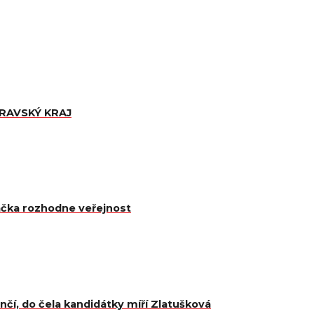
ORAVSKÝ KRAJ
čka rozhodne veřejnost
čí, do čela kandidátky míří Zlatušková