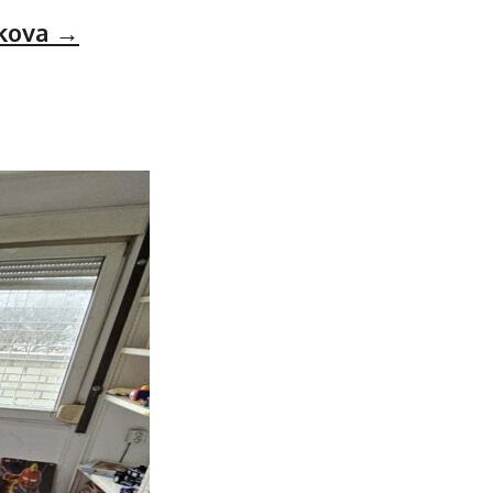
ukova
→