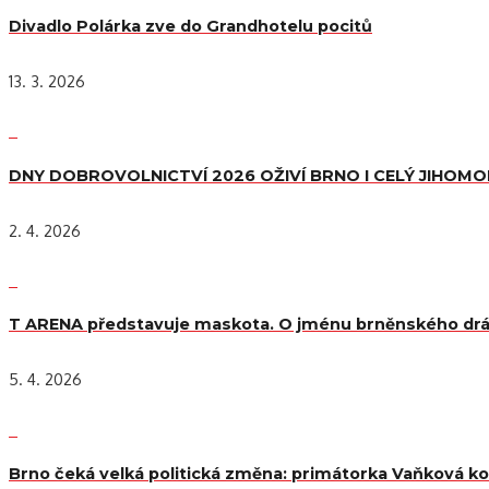
Divadlo Polárka zve do Grandhotelu pocitů
13. 3. 2026
DNY DOBROVOLNICTVÍ 2026 OŽIVÍ BRNO I CELÝ JIHOM
2. 4. 2026
T ARENA představuje maskota. O jménu brněnského drá
5. 4. 2026
Brno čeká velká politická změna: primátorka Vaňková kon